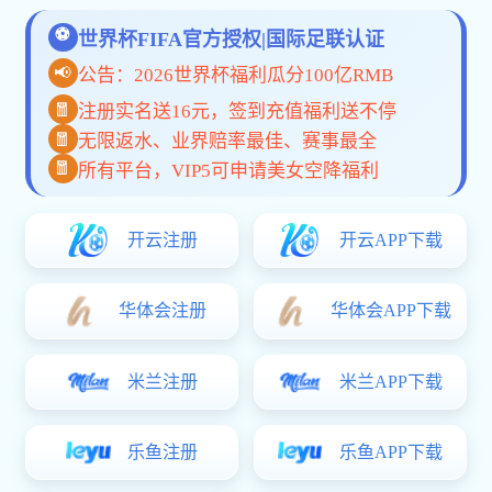
手机App
网页版
八年五队风云变幻哈登的蜕变与抢
七战的喜悦之路
2026-07-05 22:40
29 次阅读
首页
/
体育动态
本文将详细探讨NBA球星詹姆斯·哈登在职业生涯中经