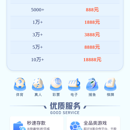
在比赛中常常被限制，未能完全发挥自己的潜力。
随着时间推移，哈登在球队中的角色不断变化。起
初，他更多扮演替补角色，而随着赛季深入，他逐渐
获得了更多上场时间，并开始展示自己出色的一对一
能力。这段时期虽然充满竞争，但也为他后来的崛起
打下了基础。
然而，在2012年的总决赛中，雷霆输给了迈阿密热
火，这让哈登意识到自己需要一个更大的舞台来证明
自己。这次失利成为他职业生涯的重要转折点，也催
生了他追求更高目标的动力。
2、转会后的挑战与成长
2012年夏天，哈登被交易至休斯顿火箭，这标志着他
职业生涯的新篇章。在火箭队，哈登迅速成为球队核