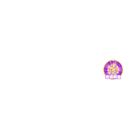
化发展，不仅增强了自身实力，也推动了整个球队向
更高目标迈进，使他们连续多个赛季保持竞争力。
4、关键时刻表现与团队合作
NBA季后赛是检验一名球员真正实力的重要舞台，而
对于哈登而言，这些年来经历过无数次紧张激烈的抢
七大战。在关键时刻，他往往能够冷静处理压力，将
个人能力与团队配合结合起来，为球队提供胜利机
会。例如，在2018年的西部决赛中，他凭借稳定发挥
帮助火箭首次闯入总决赛，这一成就令所有人刮目相
看。
然而，与此同时，也并非所有抢七大战都如意。一些
失利让人们对他的季后赛表现提出质疑。但正是这些
挫折促使他不断反省总结，从而在之后的大场面比赛