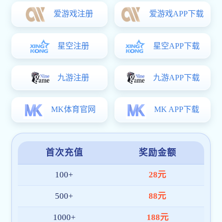
罗马诺透露小蜘蛛方与皇马方对转会传闻保持沉默未作直接回应
2026-07-19
尚帕尼回应外界质疑称只要有决心必能找到胜利之道
2026-07-18
瑞典队实力证明自己约克雷斯回应质疑首战大胜5-1展现信心
2026-07-16
NBA巨星之子们的不同人生轨迹从球场到时尚界的精彩故事
2026-07-15
杰伦布朗感慨绿军东部第二的遗憾或许也与努力无关
2026-07-14
丹尼米尔斯评论马奎尔落选英格兰队或暗示其国家队生涯已近尾声
2026-07-13
厦门大学在激战中小胜广东工大郑博文李元双双发威助球队取得胜利
2026-07-12
马竞即将完成签约狼队中场若昂戈麦斯交易协议接近4500万欧元
2026-07-11
马雷斯卡在切尔西表现消极蓝军认为他离队影响赛季表现
2026-07-10
德甲分析：拜仁主场状态平平药厂有望战胜莱比锡
2026-07-09
哈登五犯危机时刻尼克斯媒体人呼吁球队千万别让他退场
2026-07-08