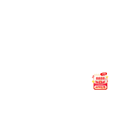
在最近的一场足球比赛中，青岛海牛队与北京国安队展开了激烈
的对决...
2026-07-07
#2
国王对阿卡夫情有独钟若他在前六被选将
本文将围绕“国王对阿卡夫情有独钟，若他在前六被选将考虑其